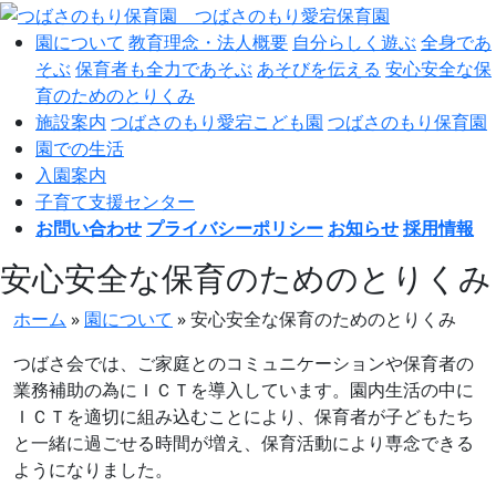
園について
教育理念・法人概要
自分らしく遊ぶ
全身であ
そぶ
保育者も全力であそぶ
あそびを伝える
安心安全な保
育のためのとりくみ
施設案内
つばさのもり愛宕こども園
つばさのもり保育園
園での生活
入園案内
子育て支援センター
お問い合わせ
プライバシーポリシー
お知らせ
採用情報
安心安全な保育のためのとりくみ
ホーム
»
園について
»
安心安全な保育のためのとりくみ
つばさ会では、ご家庭とのコミュニケーションや保育者の
業務補助の為にＩＣＴを導入しています。園内生活の中に
ＩＣＴを適切に組み込むことにより、保育者が子どもたち
と一緒に過ごせる時間が増え、保育活動により専念できる
ようになりました。