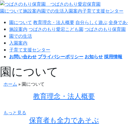
園について
施設案内
園での生活
入園案内
子育て支援センター
園について
教育理念・法人概要
自分らしく遊ぶ
全身であ
施設案内
つばさのもり愛宕こども園
つばさのもり保育園
園での生活
入園案内
子育て支援センター
お問い合わせ
プライバシーポリシー
お知らせ
採用情報
園について
ホーム
»
園について
教育理念・法人概要
もっと見る
保育者も全力であそぶ